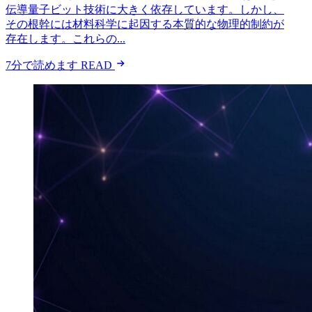
伝導量子ビット技術に大きく依存しています。しかし、
その根幹には材料科学に起因する本質的な物理的制約が
存在します。これらの...
7分で読めます
READ