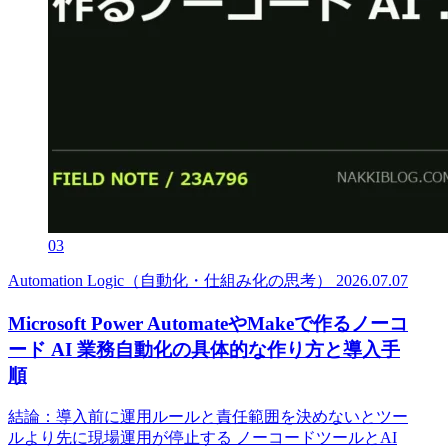
03
Automation Logic（自動化・仕組み化の思考）
2026.07.07
Microsoft Power AutomateやMakeで作るノーコ
ード AI 業務自動化の具体的な作り方と導入手
順
結論：導入前に運用ルールと責任範囲を決めないとツー
ルより先に現場運用が停止する ノーコードツールとAI