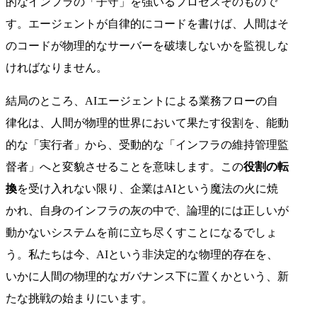
的なインフラの「子守」を強いるプロセスそのもので
す。エージェントが自律的にコードを書けば、人間はそ
のコードが物理的なサーバーを破壊しないかを監視しな
ければなりません。
結局のところ、AIエージェントによる業務フローの自
律化は、人間が物理的世界において果たす役割を、能動
的な「実行者」から、受動的な「インフラの維持管理監
督者」へと変貌させることを意味します。この
役割の転
換
を受け入れない限り、企業はAIという魔法の火に焼
かれ、自身のインフラの灰の中で、論理的には正しいが
動かないシステムを前に立ち尽くすことになるでしょ
う。私たちは今、AIという非決定的な物理的存在を、
いかに人間の物理的なガバナンス下に置くかという、新
たな挑戦の始まりにいます。