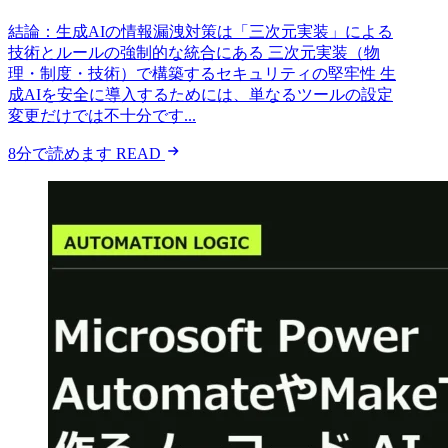
結論：生成AIの情報漏洩対策は「三次元実装」による
技術とルールの強制的な統合にある 三次元実装（物
理・制度・技術）で構築するセキュリティの堅牢性 生
成AIを安全に導入するためには、単なるツールの設定
変更だけでは不十分です...
8分で読めます
READ