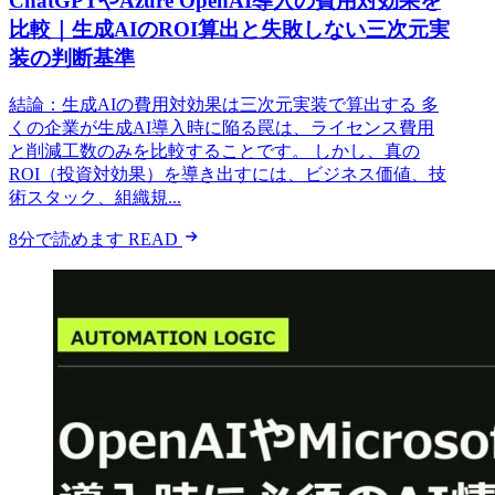
ChatGPTやAzure OpenAI導入の費用対効果を
比較｜生成AIのROI算出と失敗しない三次元実
装の判断基準
結論：生成AIの費用対効果は三次元実装で算出する 多
くの企業が生成AI導入時に陥る罠は、ライセンス費用
と削減工数のみを比較することです。 しかし、真の
ROI（投資対効果）を導き出すには、ビジネス価値、技
術スタック、組織規...
8分で読めます
READ