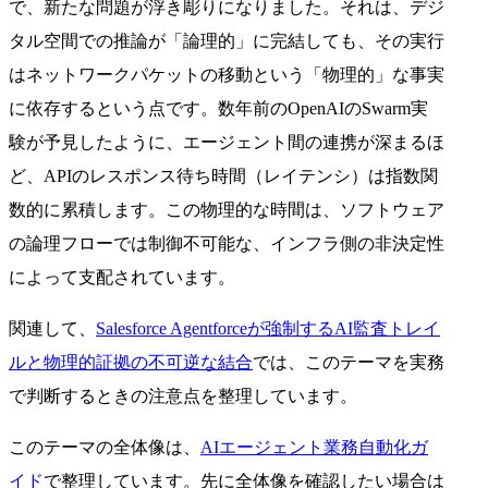
で、新たな問題が浮き彫りになりました。それは、デジ
タル空間での推論が「論理的」に完結しても、その実行
はネットワークパケットの移動という「物理的」な事実
に依存するという点です。数年前のOpenAIのSwarm実
験が予見したように、エージェント間の連携が深まるほ
ど、APIのレスポンス待ち時間（レイテンシ）は指数関
数的に累積します。この物理的な時間は、ソフトウェア
の論理フローでは制御不可能な、インフラ側の非決定性
によって支配されています。
関連して、
Salesforce Agentforceが強制するAI監査トレイ
ルと物理的証拠の不可逆な結合
では、このテーマを実務
で判断するときの注意点を整理しています。
このテーマの全体像は、
AIエージェント業務自動化ガ
イド
で整理しています。先に全体像を確認したい場合は