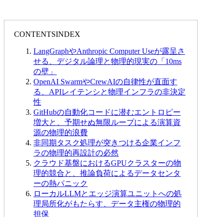
CONTENTS
INDEX
LangGraphやAnthropic Computer Useが露呈さ
せる、デジタル論理と物理的現実の「10ms
の壁」
OpenAI SwarmやCrewAIの自律性が直面す
る、APIレイテンシと物理インフラの非決定
性
GitHubの自動化コードに潜むエントロピー
増大と、予期せぬ無限ループによる演算資
源の物理的浪費
非同期タスク処理が突きつける企業インフ
ラの物理的再設計の必然
クラウド基盤におけるGPUクラスターの物
理的競合と、推論負荷によるデータセンタ
ーの熱パニック
ローカルLLMとエッジ演算ユニットへの処
理局所化がもたらす、データ主権の物理的
担保