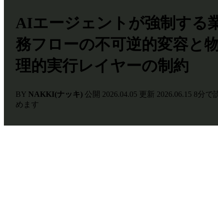
AIエージェントが強制する
務フローの不可逆的変容と
理的実行レイヤーの制約
BY
NAKKI(ナッキ)
公開
2026.04.05
更新
2026.06.15
8分で
めます