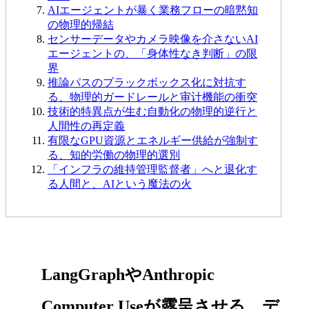
AIエージェントが暴く業務フローの暗黙知
の物理的帰結
センサーデータやカメラ映像を介さないAI
エージェントの、「身体性なき判断」の限
界
推論パスのブラックボックス化に対抗す
る、物理的ガードレールと审计機能の衝突
技術的特異点が生む自動化の物理的逆行と
人間性の再定義
有限なGPU資源とエネルギー供給が強制す
る、知的労働の物理的選別
「インフラの維持管理監督者」へと退化す
る人間と、AIという魔法の火
LangGraphやAnthropic
Computer Useが露呈させる、デ