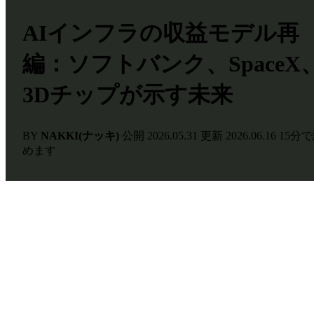
AIインフラの収益モデル再
編：ソフトバンク、SpaceX
3Dチップが示す未来
BY
NAKKI(ナッキ)
公開
2026.05.31
更新
2026.06.16
15分
めます