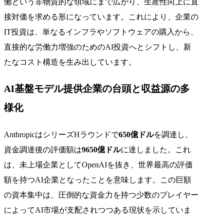
働という非物質的な領域にまで広がり、生産性向上に直
接対価を求める形になっています。これにより、企業の
IT投資は、単なるインフラやソフトウェアの購入から、
直接的な労働力増強のためのAI投資へとシフトし、新
たなコスト構造を生み出しています。
AI基盤モデル提供企業の台頭と収益源の多
様化
AnthropicはシリーズHラウンドで
650億ドル
を調達し、
資金調達後の評価額は
9650億ドル
に達しました。これ
は、未上場企業としてOpenAIを抜き、世界最高の評価
額を持つAI企業となったことを意味します。この巨額
の資本集中は、圧倒的な資金力を持つ少数のプレイヤー
によってAI市場が支配されつつある現状を示していま