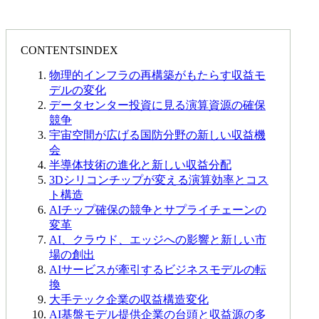
CONTENTS
INDEX
物理的インフラの再構築がもたらす収益モ
デルの変化
データセンター投資に見る演算資源の確保
競争
宇宙空間が広げる国防分野の新しい収益機
会
半導体技術の進化と新しい収益分配
3Dシリコンチップが変える演算効率とコス
ト構造
AIチップ確保の競争とサプライチェーンの
変革
AI、クラウド、エッジへの影響と新しい市
場の創出
AIサービスが牽引するビジネスモデルの転
換
大手テック企業の収益構造変化
AI基盤モデル提供企業の台頭と収益源の多