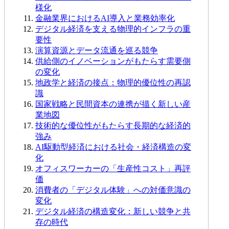
様化
金融業界におけるAI導入と業務効率化
デジタル経済を支える物理的インフラの重
要性
演算資源とデータ流通を巡る競争
供給側のイノベーションがもたらす需要側
の変化
地政学と経済の接点：物理的優位性の再認
識
国家戦略と民間資本の連携が描く新しい産
業地図
技術的な優位性がもたらす長期的な経済的
強み
AI駆動型経済における社会・経済構造の変
化
オフィスワーカーの「生産性コスト」再評
価
消費者の「デジタル体験」への対価意識の
変化
デジタル経済の構造変化：新しい競争と共
存の時代