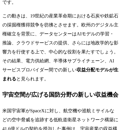
です。
この動きは、19世紀の産業革命期における石炭や鉄鉱石
の採掘権獲得競争を彷彿とさせます。欧州のデジタル主
権確立を背景に、データセンターはAIモデルの学習・
推論、クラウドサービスの提供、さらには地政学的な影
響力を行使する上で、中心的な役割を果たすでしょう。
その結果、電力供給網、半導体サプライチェーン、AI
サービスプロバイダー間での新しい
収益分配モデルが生
まれる
と見られます。
宇宙空間が広げる国防分野の新しい収益機会
米国宇宙軍がSpaceXに対し、航空機や巡航ミサイルな
どの空中脅威を追跡する低軌道衛星ネットワーク構築に
41.6億ドルの契約を授与した事例は、宇宙産業の収益構