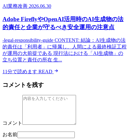
AI業務改善
2026.06.30
Adobe FireflyやOpenAI活用時のAI生成物の法
的責任と企業が守るべき安全運用の注意点
-legal-responsibility-guide CONTENT: 結論：AI生成物の法
的責任は「利用者」に帰属し、人間による最終検証工程
が運用の大前提である 現行法における「AI生成物」の
立ち位置と責任の所在 生...
11分で読めます
READ
コメントを残す
コメント
お名前