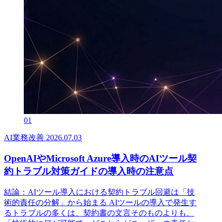
01
AI業務改善
2026.07.03
OpenAIやMicrosoft Azure導入時のAIツール契
約トラブル対策ガイドの導入時の注意点
結論：AIツール導入における契約トラブル回避は「技
術的責任の分解」から始まる AIツールの導入で発生す
るトラブルの多くは、契約書の文言そのものよりも、