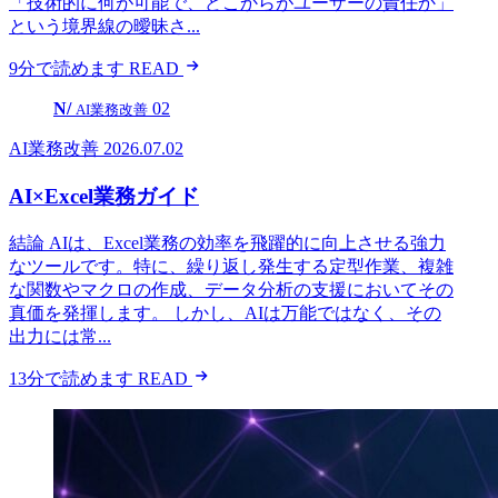
「技術的に何が可能で、どこからがユーザーの責任か」
という境界線の曖昧さ...
9分で読めます
READ
N/
02
AI業務改善
AI業務改善
2026.07.02
AI×Excel業務ガイド
結論 AIは、Excel業務の効率を飛躍的に向上させる強力
なツールです。特に、繰り返し発生する定型作業、複雑
な関数やマクロの作成、データ分析の支援においてその
真価を発揮します。 しかし、AIは万能ではなく、その
出力には常...
13分で読めます
READ