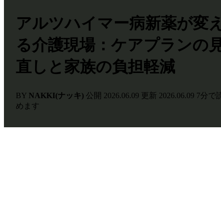
アルツハイマー病新薬が変
る介護現場：ケアプランの
直しと家族の負担軽減
BY
NAKKI(ナッキ)
公開
2026.06.09
更新
2026.06.09
7分で
めます