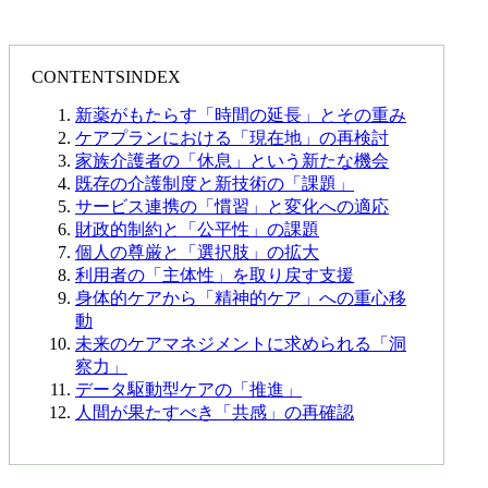
CONTENTS
INDEX
新薬がもたらす「時間の延長」とその重み
ケアプランにおける「現在地」の再検討
家族介護者の「休息」という新たな機会
既存の介護制度と新技術の「課題」
サービス連携の「慣習」と変化への適応
財政的制約と「公平性」の課題
個人の尊厳と「選択肢」の拡大
利用者の「主体性」を取り戻す支援
身体的ケアから「精神的ケア」への重心移
動
未来のケアマネジメントに求められる「洞
察力」
データ駆動型ケアの「推進」
人間が果たすべき「共感」の再確認