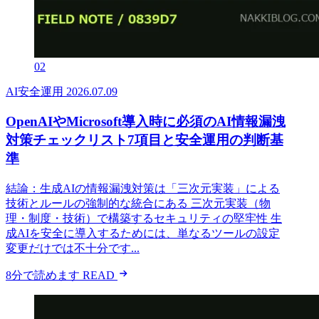
02
AI安全運用
2026.07.09
OpenAIやMicrosoft導入時に必須のAI情報漏洩
対策チェックリスト7項目と安全運用の判断基
準
結論：生成AIの情報漏洩対策は「三次元実装」による
技術とルールの強制的な統合にある 三次元実装（物
理・制度・技術）で構築するセキュリティの堅牢性 生
成AIを安全に導入するためには、単なるツールの設定
変更だけでは不十分です...
8分で読めます
READ