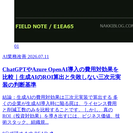
01
AI業務改善
2026.07.11
ChatGPTやAzure OpenAI導入の費用対効果を
比較｜生成AIのROI算出と失敗しない三次元実
装の判断基準
結論：生成AIの費用対効果は三次元実装で算出する 多
くの企業が生成AI導入時に陥る罠は、ライセンス費用
と削減工数のみを比較することです。 しかし、真の
ROI（投資対効果）を導き出すには、ビジネス価値、技
術スタック、組織規...