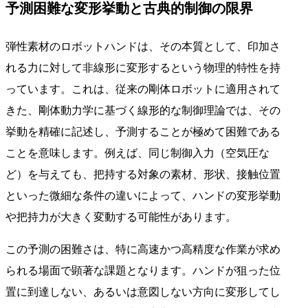
予測困難な変形挙動と古典的制御の限界
弾性素材のロボットハンドは、その本質として、印加さ
れる力に対して非線形に変形するという物理的特性を持
っています。これは、従来の剛体ロボットに適用されて
きた、剛体動力学に基づく線形的な制御理論では、その
挙動を精確に記述し、予測することが極めて困難である
ことを意味します。例えば、同じ制御入力（空気圧な
ど）を与えても、把持する対象の素材、形状、接触位置
といった微細な条件の違いによって、ハンドの変形挙動
や把持力が大きく変動する可能性があります。
この予測の困難さは、特に高速かつ高精度な作業が求め
られる場面で顕著な課題となります。ハンドが狙った位
置に到達しない、あるいは意図しない方向に変形してし