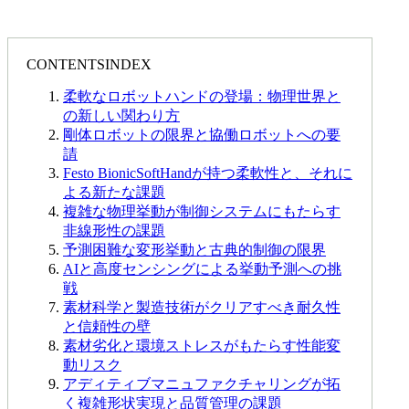
CONTENTS
INDEX
柔軟なロボットハンドの登場：物理世界と
の新しい関わり方
剛体ロボットの限界と協働ロボットへの要
請
Festo BionicSoftHandが持つ柔軟性と、それに
よる新たな課題
複雑な物理挙動が制御システムにもたらす
非線形性の課題
予測困難な変形挙動と古典的制御の限界
AIと高度センシングによる挙動予測への挑
戦
素材科学と製造技術がクリアすべき耐久性
と信頼性の壁
素材劣化と環境ストレスがもたらす性能変
動リスク
アディティブマニュファクチャリングが拓
く複雑形状実現と品質管理の課題