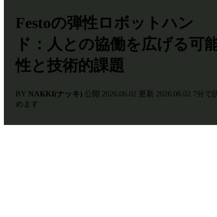
Festoの弾性ロボットハン
ド：人との協働を広げる可
性と技術的課題
BY
NAKKI(ナッキ)
公開
2026.06.02
更新
2026.06.02
7分で
めます