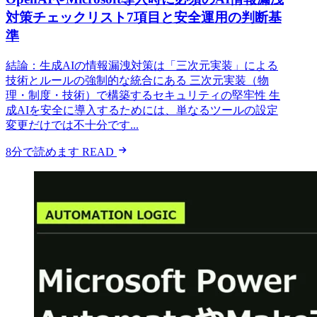
対策チェックリスト7項目と安全運用の判断基
準
結論：生成AIの情報漏洩対策は「三次元実装」による
技術とルールの強制的な統合にある 三次元実装（物
理・制度・技術）で構築するセキュリティの堅牢性 生
成AIを安全に導入するためには、単なるツールの設定
変更だけでは不十分です...
8分で読めます
READ