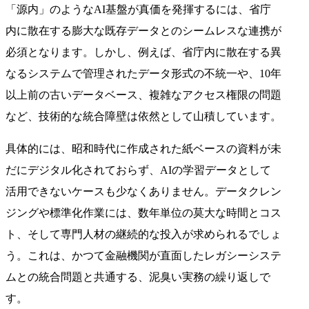
「源内」のようなAI基盤が真価を発揮するには、省庁
内に散在する膨大な既存データとのシームレスな連携が
必須となります。しかし、例えば、省庁内に散在する異
なるシステムで管理されたデータ形式の不統一や、10年
以上前の古いデータベース、複雑なアクセス権限の問題
など、技術的な統合障壁は依然として山積しています。
具体的には、昭和時代に作成された紙ベースの資料が未
だにデジタル化されておらず、AIの学習データとして
活用できないケースも少なくありません。データクレン
ジングや標準化作業には、数年単位の莫大な時間とコス
ト、そして専門人材の継続的な投入が求められるでしょ
う。これは、かつて金融機関が直面したレガシーシステ
ムとの統合問題と共通する、泥臭い実務の繰り返しで
す。