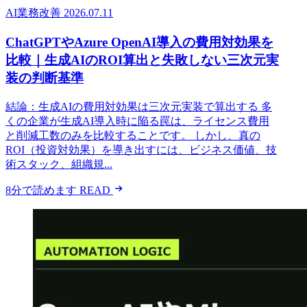
AI業務改善
2026.07.11
ChatGPTやAzure OpenAI導入の費用対効果を
比較｜生成AIのROI算出と失敗しない三次元実
装の判断基準
結論：生成AIの費用対効果は三次元実装で算出する 多
くの企業が生成AI導入時に陥る罠は、ライセンス費用
と削減工数のみを比較することです。 しかし、真の
ROI（投資対効果）を導き出すには、ビジネス価値、技
術スタック、組織規...
8分で読めます
READ