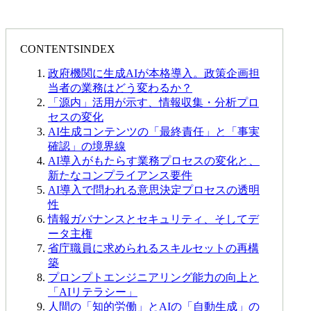
CONTENTS
INDEX
政府機関に生成AIが本格導入。政策企画担
当者の業務はどう変わるか？
「源内」活用が示す、情報収集・分析プロ
セスの変化
AI生成コンテンツの「最終責任」と「事実
確認」の境界線
AI導入がもたらす業務プロセスの変化と、
新たなコンプライアンス要件
AI導入で問われる意思決定プロセスの透明
性
情報ガバナンスとセキュリティ、そしてデ
ータ主権
省庁職員に求められるスキルセットの再構
築
プロンプトエンジニアリング能力の向上と
「AIリテラシー」
人間の「知的労働」とAIの「自動生成」の