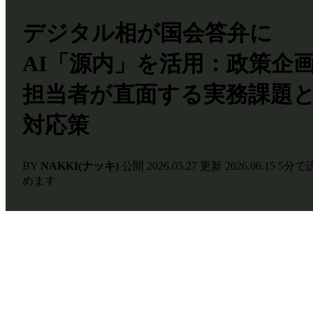
デジタル相が国会答弁に
AI「源内」を活用：政策企
担当者が直面する実務課題
対応策
BY
NAKKI(ナッキ)
公開
2026.05.27
更新
2026.06.15
5分で
めます