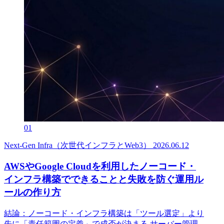
01
Next-Gen Infra（次世代インフラとWeb3）
2026.06.12
AWSやGoogle Cloudを利用したノーコード・
インフラ構築でできることと失敗を防ぐ運用ル
ールの作り方
結論：ノーコード・インフラ構築は「ツール選定」より
先に「責任範囲の定義」で成否が決まる サーバー管理