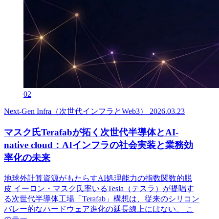
02
Next-Gen Infra（次世代インフラとWeb3）
2026.03.23
マスク氏Terafabが拓く次世代半導体とAI-
native cloud：AIインフラの社会実装と業務効
率化の未来
地球外計算資源がもたらすAI処理能力の指数関数的脱
皮 イーロン・マスク氏率いるTesla（テスラ）が提唱す
る次世代半導体工場「Terafab」構想は、従来のシリコン
バレー的なハードウェア進化の延長線上にはない。 こ