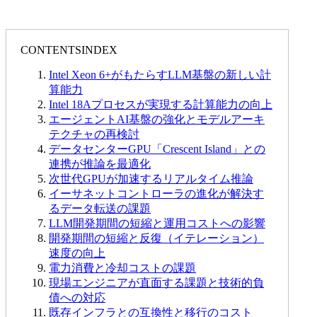
CONTENTS
INDEX
Intel Xeon 6+がもたらすLLM基盤の新しい計
算能力
Intel 18Aプロセスが実現する計算能力の向上
エージェントAI基盤の強化とモデルアーキ
テクチャの再検討
データセンターGPU「Crescent Island」との
連携が推論を最適化
次世代GPUが加速するリアルタイム推論
イーサネットコントローラの進化が解決す
るデータ転送の課題
LLM開発期間の短縮と運用コストへの影響
開発期間の短縮と反復（イテレーション）
速度の向上
電力消費と冷却コストの課題
現場エンジニアが直面する課題と技術的負
債への対応
既存インフラとの互換性と移行のコスト