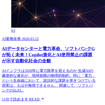
03
AI業務改善
2026.03.22
AIデータセンターと電力革命、ソフトバンクG
が拓く未来！Copilot進化とAI使用禁止の課題
が示す自動化社会の全貌
AIインフラは2026年に電力限界を迎えるのか 生成AIの
爆発的な進化が、地球規模の物理的制約、特に「電力」
という生命線において、逆説的な課題を突きつけている
現実は、もはや無視できません。 関連して、ソフトバ
ンクの仏AI...
11分で読めます
READ