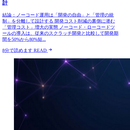
計
結論：ノーコード運用は「開発の自由」と「管理の統
制」を分離して設計する 開発コスト削減の裏側に潜む
「管理コスト」増大の実態 ノーコード・ローコードツ
ールの導入は、従来のスクラッチ開発と比較して開発期
間を50%から80%短...
8分で読めます
READ