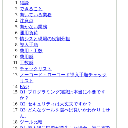
結論
できること
向いている業務
注意点
向かない業務
運用負荷
情シスと現場の役割分担
導入手順
費用・工数
費用感
工数感
チェックリスト
ノーコード・ローコード導入手順チェック
リスト
FAQ
Q1: プログラミング知識は本当に不要です
か？
Q2: セキュリティは大丈夫ですか？
Q3: どんなツールを選べば良いかわかりませ
ん。
ツール比較
Q4: 導入後に問題が発生した場合、誰に相談