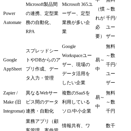
Microsoft製品間
Microsoft 365ユ
（慣
～数
Power
の連携、定型業
ーザー、定型
れが
千円/
Automate
務の自動化、
業務が多い企
必
ユー
RPA
業
要）
ザー
Google
無料
スプレッドシー
Workspaceユー
～数
Google
トやDBからのア
易～
ザー、現場の
千円/
AppSheet
プリ作成、デー
中
データ活用を
ユー
タ入力・管理
したい企業
ザー
Zapier /
異なるWebサー
複数のSaaSを
無料
易～
Make (旧
ビス間のデータ
利用している
～数
中
Integromat)
連携・自動化
ソロ/中小企業
千円
業務アプリ（顧
情報共有、ワ
数千
客管理、案件管