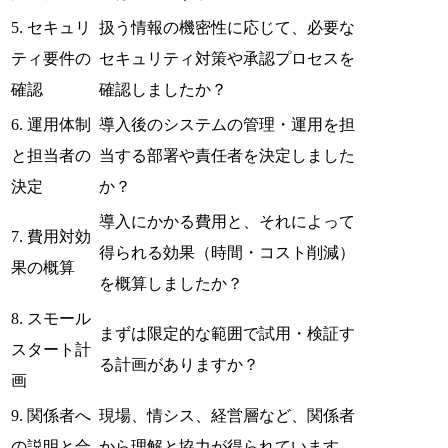
5. セキュリ
扱う情報の機密性に応じて、必要な
ティ要件の
セキュリティ対策や承認プロセスを
確認
確認しましたか？
6. 運用体制
導入後のシステムの管理・運用を担
と担当者の
当する部署や責任者を決定しました
決定
か？
導入にかかる費用と、それによって
7. 費用対効
得られる効果（時間・コスト削減）
果の概算
を概算しましたか？
8. スモール
まずは限定的な範囲で試用・検証す
スタート計
る計画がありますか？
画
9. 関係者へ
現場、情シス、経営層など、関係者
の説明と合
から理解と協力が得られています