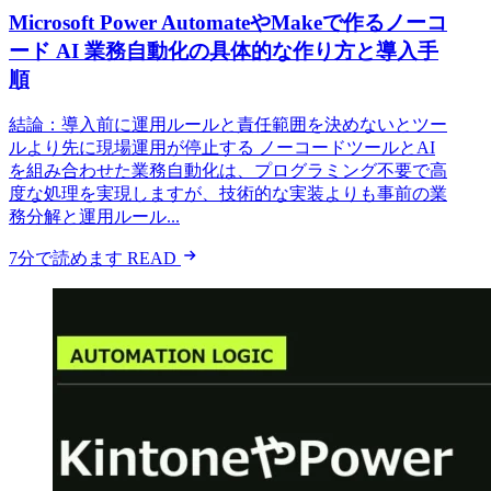
Microsoft Power AutomateやMakeで作るノーコ
ード AI 業務自動化の具体的な作り方と導入手
順
結論：導入前に運用ルールと責任範囲を決めないとツー
ルより先に現場運用が停止する ノーコードツールとAI
を組み合わせた業務自動化は、プログラミング不要で高
度な処理を実現しますが、技術的な実装よりも事前の業
務分解と運用ルール...
7分で読めます
READ