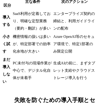
主な条件
次のアクション
区分
SaaS利用が定着してお
エンタープライズ契約の
導入
り、明確な定型業務
締結と、利用ガイドライ
する
（要約・翻訳）が多い
ンの配布
小さ
機密情報の扱いは多い
Azure OpenAI等のセキュ
く試
が、特定部署での効率
ア環境で、特定1部署の
す
化余地が大きい
み限定公開
まだ
PC未付与の現場作業が
生成AIの前に、まずタブ
導入
中心で、デジタル化自
レット支給やクラウドス
しな
体が未着手
トレージ導入を行う
い
失敗を防ぐための導入手順とセ