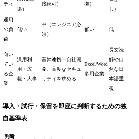
ティ
接続可）
拠）
拠）
し）
運用
中（エンジニア必
の負
低い
低い
低
須）
荷
長文読
向い
汎用利
基幹連携・自社開
解や自
てい
Excel/Word
用・広
発、高度なセキュ
然な日
る企
多用企業
報・人事
リティを求める
本語重
業
視
導入・試行・保留を即座に判断するための独
自基準表
判断