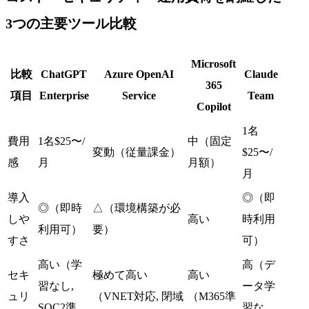
3つの主要ツール比較
Microsoft
比較
ChatGPT
Azure OpenAI
Claude
365
項目
Enterprise
Service
Team
Copilot
1名
費用
1名$25〜/
中（固定
変動（従量課金）
$25〜/
感
月
月額）
月
導入
◎（即
◎（即時
△（環境構築が必
しや
高い
時利用
利用可）
要）
すさ
可）
高い（学
高（デ
セキ
極めて高い
高い
習なし,
ータ学
ュリ
（VNET対応, 閉域
（M365準
SOC2準
習な