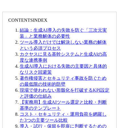
CONTENTS
INDEX
結論：生成AI導入の失敗を防ぐ「三次元実
装」と業務解体の必要性
ツール導入だけでは解決しない業務の解体
という必須プロセス
カクヤスに見る基幹システムと生成AIの高
度な連携事例
生成AI導入における失敗の主要因と具体的
なリスク回避策
著作権侵害とセキュリティ事故を防ぐため
の最低限の技術的防壁
現場で使われない形骸化を打破するKPI設定
と評価の仕組み
【実務用】生成AIツール選定と比較・判断
基準のテンプレート
コスト・セキュリティ・運用負荷を網羅し
た3つの主要ツール比較
導入・試行・保留を即座に判断するための