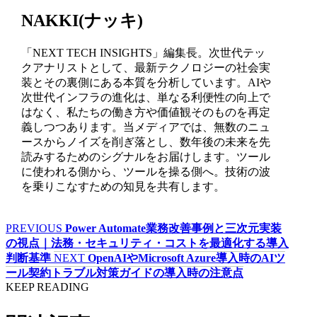
NAKKI(ナッキ)
「NEXT TECH INSIGHTS」編集長。次世代テッ
クアナリストとして、最新テクノロジーの社会実
装とその裏側にある本質を分析しています。AIや
次世代インフラの進化は、単なる利便性の向上で
はなく、私たちの働き方や価値観そのものを再定
義しつつあります。当メディアでは、無数のニュ
ースからノイズを削ぎ落とし、数年後の未来を先
読みするためのシグナルをお届けします。ツール
に使われる側から、ツールを操る側へ。技術の波
を乗りこなすための知見を共有します。
PREVIOUS
Power Automate業務改善事例と三次元実装
の視点｜法務・セキュリティ・コストを最適化する導入
判断基準
NEXT
OpenAIやMicrosoft Azure導入時のAIツ
ール契約トラブル対策ガイドの導入時の注意点
KEEP READING